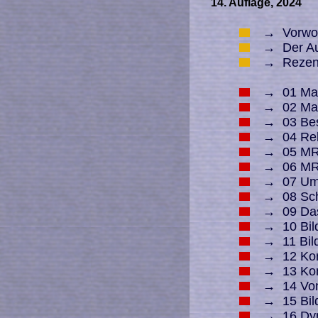
14. Auflage, 2024
→
Vorwo
→
Der Au
→
Rezen
→
01 Magn
→
02 Mag
→
03 Bes
→
04 Rel
→
05 MR 
→
06 MR-
→
07 Umw
→
08 Sch
→
09 Das
→
10 Bil
→
11 Bil
→
12 Kon
→
13 Kont
→
14 Vom
→
15 Bild
→
16 Dyn