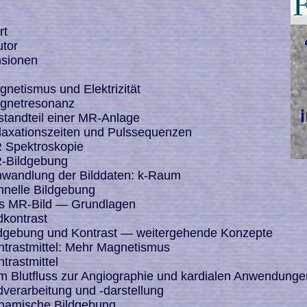
rt
tor
sionen
etismus und Elektrizität
netresonanz
tandteil einer MR-Anlage
axationszeiten und Pulssequenzen
Spektroskopie
Bildgebung
andlung der Bilddaten: k-Raum
nelle Bildgebung
 MR-Bild — Grundlagen
dkontrast
dgebung und Kontrast — weitergehende Konzepte
trastmittel: Mehr Magnetismus
rastmittel
 Blutfluss zur Angiographie und kardialen Anwendunge
verarbeitung und -darstellung
amische Bildgebung