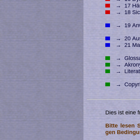
→
17 Häu
→
18 Sich
→
19 Anw
→
20 Aus
→
21 Mag
→
Gloss
→
Akrony
→
Literat
→
Copyrig
Dies ist eine 
Bitte lesen S
gen Be­din­gu