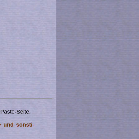
+Paste-Seite.
e und sons­ti­